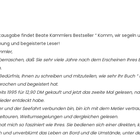
tausgabe findet Beate Kammlers Bestseller “ Komm, wir segeln 
ung und begeisterte Leser!
mmler,
t überraschen, daß Sie sehr viele Jahre nach dem Erscheinen Ihres
.
Bedürfnis, Ihnen zu schreiben und mitzuteilen, wie sehr Ihr Buch 
rochen und begeistert hat.
its 1995 für 12,90 DM gekauft und jetzt das zweite Mal gelesen, 
wieder entdeckt habe.
r und der Seefahrt verbunden bin, bin ich mit dem Metier vertr
geltouren, Weltumsegelungen und dergleichen gelesen.
at mich so fasziniert wie Ihres. Sie bedienen sich einer direkten,
ch und unverblümt das Leben an Bord und die Umstände, unter d